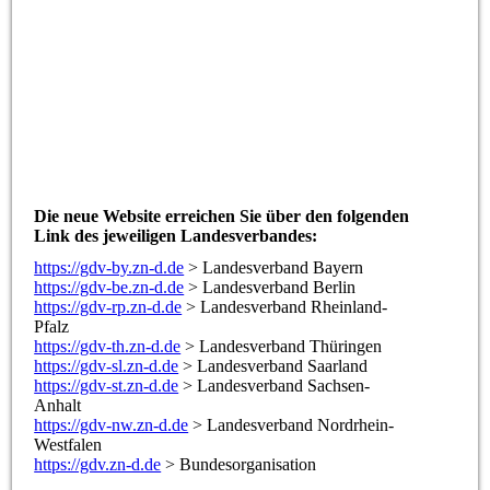
Die neue Website erreichen Sie über den folgenden
Link des jeweiligen Landesverbandes:
https://gdv-by.zn-d.de
> Landesverband Bayern
https://gdv-be.zn-d.de
> Landesverband Berlin
https://gdv-rp.zn-d.de
> Landesverband Rheinland-
Pfalz
https://gdv-th.zn-d.de
> Landesverband Thüringen
https://gdv-sl.zn-d.de
> Landesverband Saarland
https://gdv-st.zn-d.de
> Landesverband Sachsen-
Anhalt
https://gdv-nw.zn-d.de
> Landesverband Nordrhein-
Westfalen
https://gdv.zn-d.de
> Bundesorganisation