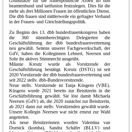
Grundsätze für die frauenpolitische Arbeit im dbb
beamtenbund und tarifunion festzulegen. Dies für die
mehr als drei Millionen Frauen im öffentlichen Dienst.
Die dbb frauen sind mittlerweile ein gefragter Verband
in der Frauen- und Gleichstellungspolitik.
Zu Beginn des 13. dbb bundesfrauenkongress haben
die 360 stimmberechtigten Delegierten die
Geschäftsführung der dbb bundesfrauenvertretung
neu gewählt. Seitens unserer Fachgewerkschaft, der
GdV, haben die Kolleginnen Lehnert, Neersen und
Sohr ihr aktives Stimmrecht ausgeübt.
Milanie Kreutz wurde als Vorsitzende der
Geschäftsführung bestätigt. Kreutz (DSTG) ist seit
2020 Vorsitzende der dbb bundesfrauenvertretung und
seit 2022 stellv. dbb-Bundesvorsitzende.
Neue stellv. Vorsitzende ist Tanja Küsgens (VBE).
Küsgens wurde 2021 bereits zur Beisitzerin in die
Geschäftsführung gewählt. Sie löst damit Michaela
Neersen (GdV) ab, die 2020 zunächst zur Beisitzerin,
ab 2021 dann zur stellv. Vorsitzenden gewählt wurde.
Unsere Kollegin Neersen war nicht erneut zur Wahl
angetreten.
Als neue Beisitzerinnen wurden Valentina van
Dornick (komba), Sandra Schäfer (BLLV) und