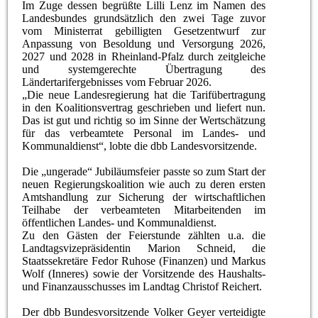
Im Zuge dessen begrüßte Lilli Lenz im Namen des
Landesbundes grundsätzlich den zwei Tage zuvor
vom Ministerrat gebilligten Gesetzentwurf zur
Anpassung von Besoldung und Versorgung 2026,
2027 und 2028 in Rheinland-Pfalz durch zeitgleiche
und systemgerechte Übertragung des
Ländertarifergebnisses vom Februar 2026.
„Die neue Landesregierung hat die Tarifübertragung
in den Koalitionsvertrag geschrieben und liefert nun.
Das ist gut und richtig so im Sinne der Wertschätzung
für das verbeamtete Personal im Landes- und
Kommunaldienst“, lobte die dbb Landesvorsitzende.
Die „ungerade“ Jubiläumsfeier passte so zum Start der
neuen Regierungskoalition wie auch zu deren ersten
Amtshandlung zur Sicherung der wirtschaftlichen
Teilhabe der verbeamteten Mitarbeitenden im
öffentlichen Landes- und Kommunaldienst.
Zu den Gästen der Feierstunde zählten u.a. die
Landtagsvizepräsidentin Marion Schneid, die
Staatssekretäre Fedor Ruhose (Finanzen) und Markus
Wolf (Inneres) sowie der Vorsitzende des Haushalts-
und Finanzausschusses im Landtag Christof Reichert.
Der dbb Bundesvorsitzende Volker Geyer verteidigte