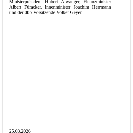
Ministerpräsident Hubert Aiwanger, Finanzminister
Albert Füracker, Innenminister Joachim Herrmann
und der dbb-Vorsitzende Volker Geyer.
Gruppenbild Delegiertentag
BBB-Delegiertentag2
Bild Podiumsdiskussion
Bild Ostereier
BBB-Vorstand
Selfie BBB
Bild BBB-Delegiertentag1
25.03.2026