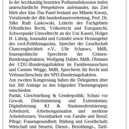
In der hochkarätig besetzten Podiumsdiskussion trafen
unterschiedliche Perspektiven aufeinander, das Ziel
blieb aber klar. Das Panel bestand aus Milanie Kreutz,
Vorsitzende der dbb bundesfrauenvertretung, Prof. Dr.
Silke Ruth Laskowski, Leiterin des Fachgebiets
Öffentliches Recht, Völkerrecht und Europarecht,
Schwerpunkt Umweltrecht an der Uni Kassel, Holger
H. Lührig, Journalist und Gründer sowie Herausgeber
des zwd-Politikmagazins, Sprecher der Gesellschaft
Chancengleichheit e.V., Ulle Schauws, MdB,
frauenpolitische Sprecherin der Grünen-
Bundestagsfraktion, Wolfgang Dahler, MdB, Obmann
der CDU-Bundestagsfraktion im Familienausschuss
und Carmen Wegge, MdB, Sprecherin für Recht und
Verbraucherschutz der SPD-Bundestagsfraktion.
Am zweiten Kongresstag haben die Delegierten über
fast 300 Anträge zu den folgenden Themengruppen
entschieden:
Parität, Gleichstellung & Genderpolitik; Schutz vor
Gewalt, Diskriminierung und Extremismus;
Digitalisierung, KI & Staatsmodernisierung;
Arbeitszeit, Arbeitsorganisation und moderne
Arbeitsformen; Vereinbarkeit von Familie und Beruf;
Pflege; Frauengesundheit; Bildung und Gesellschaft;
Wirtschaft und Steuern; Dienst-, Besoldungs-, Tarif-