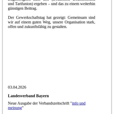
und Tarifunion) ergeben – und das zu einem weiterhin
günstigen Beitrag.
Der Gewerkschaftstag hat gezeigt: Gemeinsam sind
wir auf einem guten Weg, unsere Organisation stark,
offen und zukunftsfähig zu gestalten.
Bundesvorsitzender Thomas Falke überreichte die
Chronik „75 Jahre GdV“ an die Leiterin des HAVS
Gießen, Frau Sabine Schiller
Die Delegierten bei der Arbeit
03.04.2026
Landesverband Bayern
Neue Ausgabe der Verbandszeitschrift "
info und
meinung
"